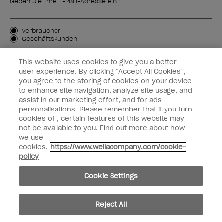
Geben Sie Ihre E-Mail-Adresse ein *
Kundenart
Verbraucher
Geschäftskunden
MICH ANMELDEN
This website uses cookies to give you a better
user experience. By clicking “Accept All Cookies”,
Kundeninformationen
you agree to the storing of cookies on your device
to enhance site navigation, analyze site usage, and
OPI & Sie
assist in our marketing effort, and for ads
personalisations. Please remember that if you turn
cookies off, certain features of this website may
not be available to you. Find out more about how
we use
cookies.
https://www.wellacompany.com/cookie-
instagram
facebook
policy
Cookie-Einstellungen
Cookie Settings
Copyright 2026, Wella Operations US LLC. Alle Rechte vorbehalten.
Reject All