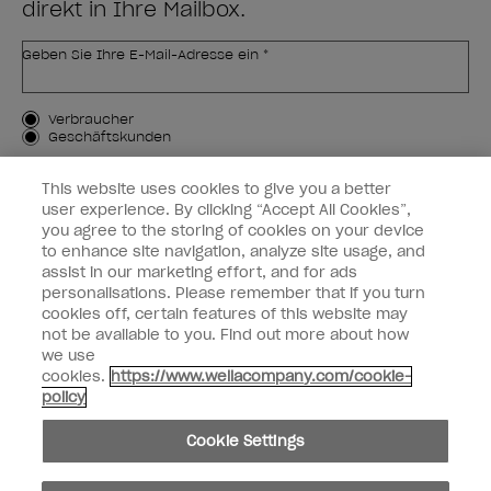
direkt in Ihre Mailbox.
Geben Sie Ihre E-Mail-Adresse ein *
Kundenart
Verbraucher
Geschäftskunden
MICH ANMELDEN
This website uses cookies to give you a better
user experience. By clicking “Accept All Cookies”,
Kundeninformationen
you agree to the storing of cookies on your device
to enhance site navigation, analyze site usage, and
OPI & Sie
assist in our marketing effort, and for ads
personalisations. Please remember that if you turn
cookies off, certain features of this website may
not be available to you. Find out more about how
we use
cookies.
https://www.wellacompany.com/cookie-
instagram
facebook
policy
Cookie-Einstellungen
Cookie Settings
Copyright 2026, Wella Operations US LLC. Alle Rechte vorbehalten.