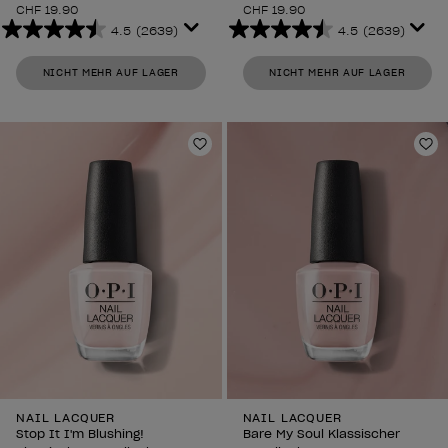
CHF 19.90
CHF 19.90
4.5
(2639)
4.5
(2639)
4.5
4.5
von
von
NICHT MEHR AUF LAGER
NICHT MEHR AUF LAGER
5
5
Sternen.
Sternen.
2639
2639
Bewertungen
Bewertungen
Zur Wunschliste hinzufügen
Zu
NAIL LACQUER
NAIL LACQUER
Stop It I'm Blushing!
Bare My Soul Klassischer