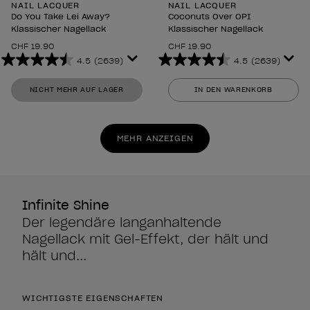
NAIL LACQUER
NAIL LACQUER
Do You Take Lei Away?
Coconuts Over OPI
Klassischer Nagellack
Klassischer Nagellack
CHF 19.90
CHF 19.90
4.5
(2639)
4.5
(2639)
4.5
4.5
von
von
NICHT MEHR AUF LAGER
IN DEN WARENKORB
5
5
Sternen.
Sternen.
2639
2639
MEHR ANZEIGEN
Bewertungen
Bewertungen
Infinite Shine
Der legendäre langanhaltende
Nagellack mit Gel-Effekt, der hält und
hält und...
WICHTIGSTE EIGENSCHAFTEN