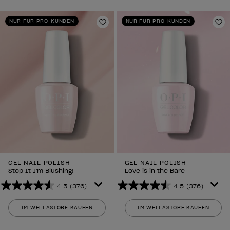
Sternen.
Sternen.
376
376
NUR FÜR PRO-KUNDEN
NUR FÜR PRO-KUNDEN
Bewertungen
Bewertungen
Zur Wunschliste hinzufügen
Zu
GEL NAIL POLISH
GEL NAIL POLISH
Stop It I'm Blushing!
Love is in the Bare
4.5
(376)
4.5
(376)
4.5
4.5
von
von
IM WELLASTORE KAUFEN
IM WELLASTORE KAUFEN
5
5
Sternen.
Sternen.