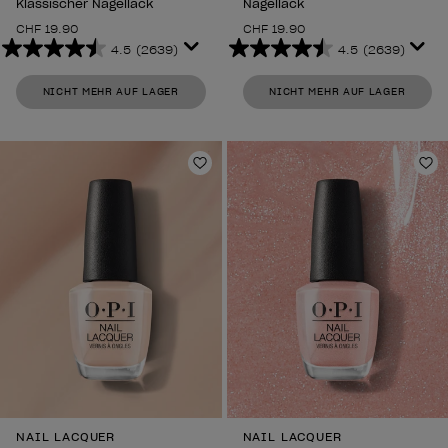
Klassischer Nagellack
Nagellack
CHF 19.90
CHF 19.90
4.5
(2639)
4.5
(2639)
4.5
4.5
von
von
NICHT MEHR AUF LAGER
NICHT MEHR AUF LAGER
5
5
Sternen.
Sternen.
2639
2639
Bewertungen
Bewertungen
Zur Wunschliste hinzufügen
Zu
NAIL LACQUER
NAIL LACQUER