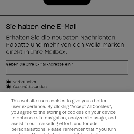
Bewertungen
Bewertungen
Sie haben eine E-Mail
Erhalten Sie die neuesten Nachrichten,
Rabatte und mehr von den
Wella-Marken
direkt in Ihre Mailbox.
Geben Sie Ihre E-Mail-Adresse ein *
Kundenart
Verbraucher
Geschäftskunden
MICH ANMELDEN
This website uses cookies to give you a better
user experience. By clicking “Accept All Cookies”,
Kundeninformationen
you agree to the storing of cookies on your device
to enhance site navigation, analyze site usage, and
OPI & Sie
assist in our marketing effort, and for ads
personalisations. Please remember that if you turn