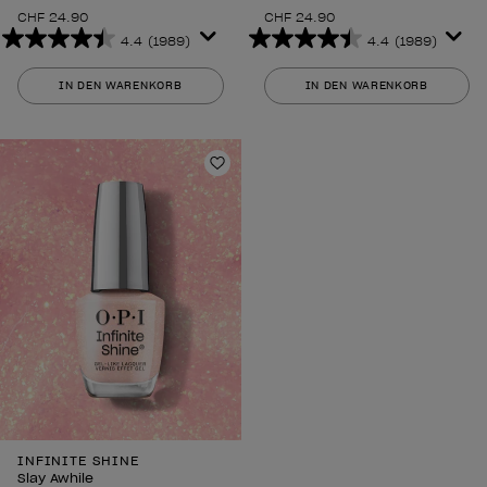
CHF 24.90
CHF 24.90
4.4
(1989)
4.4
(1989)
4.4
4.4
von
von
IN DEN WARENKORB
IN DEN WARENKORB
5
5
Sternen.
Sternen.
1989
1989
Bewertungen
Bewertungen
Zur Wunschliste hinzufügen
INFINITE SHINE
Slay Awhile