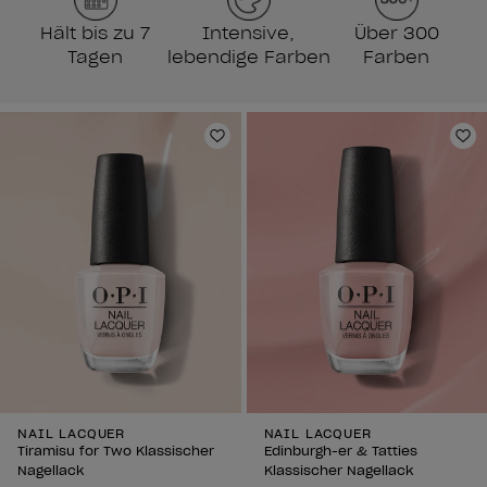
Hält bis zu 7
Intensive,
Über 300
Tagen
lebendige Farben
Farben
Zur Wunschliste hinzufügen
Zu
NAIL LACQUER
NAIL LACQUER
Tiramisu for Two Klassischer
Edinburgh-er & Tatties
Nagellack
Klassischer Nagellack