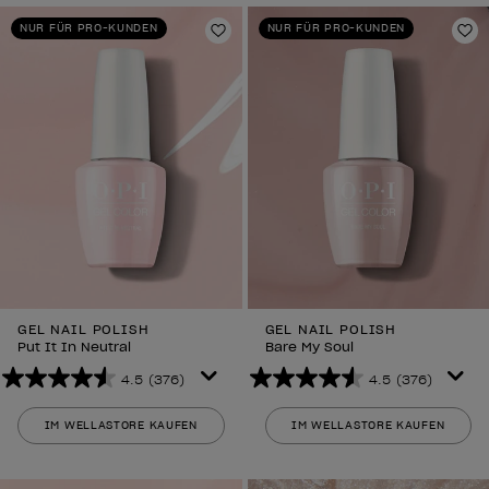
376
376
NUR FÜR PRO-KUNDEN
NUR FÜR PRO-KUNDEN
Bewertungen
Bewertungen
Zur Wunschliste hinzufügen
Zu
GEL NAIL POLISH
GEL NAIL POLISH
Put It In Neutral
Bare My Soul
4.5
(376)
4.5
(376)
4.5
4.5
von
von
IM WELLASTORE KAUFEN
IM WELLASTORE KAUFEN
5
5
Sternen.
Sternen.
376
376