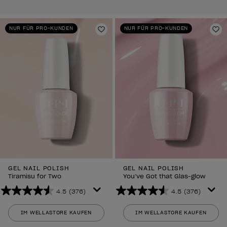
NUR FÜR PRO-KUNDEN
NUR FÜR PRO-KUNDEN
Zur Wunschliste hinzufügen
Zu
GEL NAIL POLISH
GEL NAIL POLISH
Tiramisu for Two
You’ve Got that Glas-glow
4.5
(376)
4.5
(376)
4.5
4.5
von
von
IM WELLASTORE KAUFEN
IM WELLASTORE KAUFEN
5
5