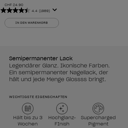
CHF 24.90
4.4
(1989)
4.4
von
IN DEN WARENKORB
5
Sternen.
1989
Bewertungen
Semipermanenter Lack
Legendärer Glanz. Ikonische Farben.
Ein semipermanenter Nagellack, der
hält und jede Menge Glossss bringt.
WICHTIGSTE EIGENSCHAFTEN
Hält bis zu 3
Hochglanz-
Supercharged
Wochen
FInish
Pigment