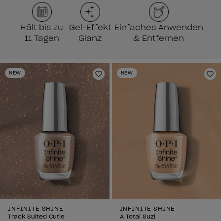
Hält bis zu
Gel-Effekt
Einfaches Anwenden
11 Tagen
Glanz
& Entfernen
NEW
NEW
Zur Wunschliste hinzufügen
Zu
INFINITE SHINE
INFINITE SHINE
Track Suited Cutie
A Total Suzi