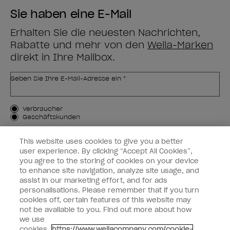
Sie haben eine E-Mail
Erhalten Sie die neuesten Nachrichten,
Rabatte und mehr von den
Wella-Marken
direkt in Ihre Mailbox.
Geben Sie Ihre E-Mail-Adresse ein *
Kundenart
Verbraucher
Geschäftskunden
MICH ANMELDEN
This website uses cookies to give you a better
user experience. By clicking “Accept All Cookies”,
Kundeninformationen
you agree to the storing of cookies on your device
to enhance site navigation, analyze site usage, and
OPI & Sie
assist in our marketing effort, and for ads
personalisations. Please remember that if you turn
cookies off, certain features of this website may
not be available to you. Find out more about how
we use
cookies.
https://www.wellacompany.com/cookie-