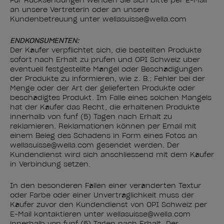
Für Rücksendungen wenden Sie sich bitte per E-Mail
an unsere Vertreterin oder an unsere
Kundenbetreuung unter wellasuisse@wella.com
ENDKONSUMENTEN:
Der Käufer verpflichtet sich, die bestellten Produkte
sofort nach Erhalt zu prüfen und OPI Schweiz über
eventuell festgestellte Mängel oder Beschädigungen
der Produkte zu informieren, wie z. B.: Fehler bei der
Menge oder der Art der gelieferten Produkte oder
beschädigtes Produkt. Im Falle eines solchen Mangels
hat der Käufer das Recht, die erhaltenen Produkte
innerhalb von fünf (5) Tagen nach Erhalt zu
reklamieren. Reklamationen können per Email mit
einem Beleg des Schadens in Form eines Fotos an
wellasuisse@wella.com gesendet werden. Der
Kundendienst wird sich anschliessend mit dem Käufer
in Verbindung setzen.
In den besonderen Fällen einer veränderten Textur
oder Farbe oder einer Unverträglichkeit muss der
Käufer zuvor den Kundendienst von OPI Schweiz per
E-Mail kontaktieren unter wellasuisse@wella.com
innerhalb von fünf (5) Tagen nach Erhalt. Der