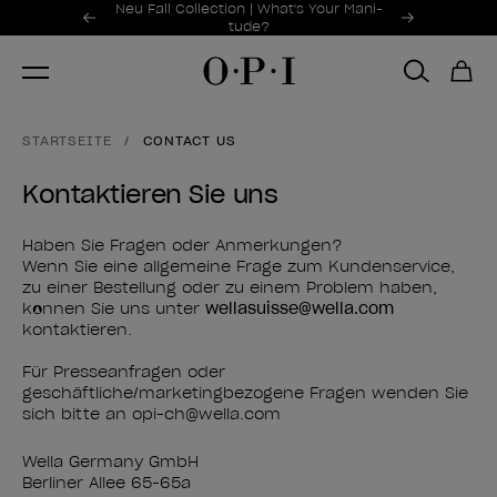
Sonderangebote
Neu Fall Collection | What's Your Mani-
Item 1 of 2
tude?
STARTSEITE
CONTACT US
Kontaktieren Sie uns
Haben Sie Fragen oder Anmerkungen?
Wenn Sie eine allgemeine Frage zum Kundenservice,
zu einer Bestellung oder zu einem Problem haben,
können Sie uns unter
wellasuisse@wella.com
kontaktieren.
Für Presseanfragen oder
geschäftliche/marketingbezogene Fragen wenden Sie
sich bitte an opi-ch@wella.com
Wella Germany GmbH
Berliner Allee 65-65a