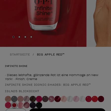
Skip to slide
Skip to slide
Skip to slide
Skip to slide
1
2
3
4
STARTSEITE
BIG APPLE RED™
INFINITE SHINE
• Dieses lebhafte, glänzende Rot ist eine Hommage an New
York! • Finish: Creme
INFINITE SHINE ICONIC SHADES: BIG APPLE RED™
Form des Produkts
ISLN25 BLICKDICHT