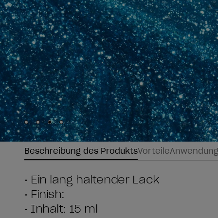
Skip to slide
Skip to slide
Skip to slide
Skip to slide
1
2
3
4
Beschreibung des Produkts
Vorteile
Anwendun
• Ein lang haltender Lack
• Finish:
• Inhalt: 15 ml