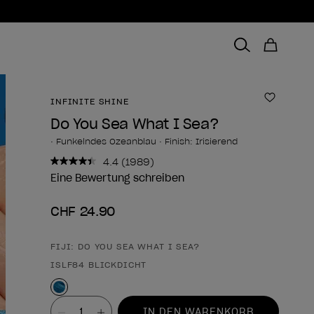
INFINITE SHINE
Zur Wun
Do You Sea What I Sea?
• Funkelndes Ozeanblau • Finish: Irisierend
4.4
(1989)
1989
Bewertungen
Eine Bewertung schreiben
lesen..
Link
CHF 24.90
zur
gleichen
Seite.
FIJI: DO YOU SEA WHAT I SEA?
Form des Produkts
ISLF84 BLICKDICHT
Wert
IN DEN WARENKORB