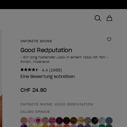
INFINITE SHINE
Zur Wun
Good Redputation
- Ein lang haltender Lack in einem rosa-rot Ton -
Finish: irisierend
4.4
(1988)
1988
Bewertungen
Eine Bewertung schreiben
lesen..
Link
CHF 24.90
zur
gleichen
Seite.
INFINITE SHINE: GOOD REDPUTATION
Form des Produkts
ISL100 OPAQUE