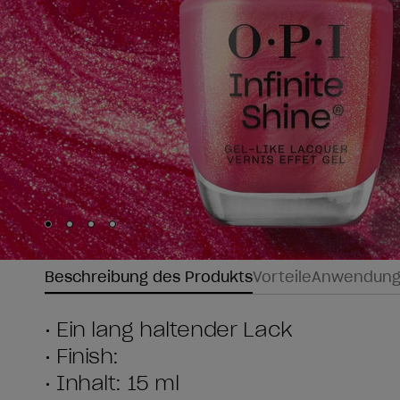
Skip to slide
Skip to slide
Skip to slide
Skip to slide
1
2
3
4
Beschreibung des Produkts
Vorteile
Anwendun
• Ein lang haltender Lack
• Finish:
• Inhalt: 15 ml