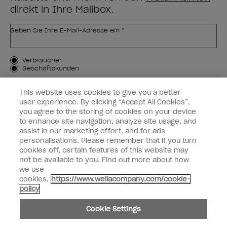
direkt in Ihre Mailbox.
Geben Sie Ihre E-Mail-Adresse ein *
Kundenart
Verbraucher
Geschäftskunden
MICH ANMELDEN
This website uses cookies to give you a better
user experience. By clicking “Accept All Cookies”,
Kundeninformationen
you agree to the storing of cookies on your device
to enhance site navigation, analyze site usage, and
OPI & Sie
assist in our marketing effort, and for ads
personalisations. Please remember that if you turn
cookies off, certain features of this website may
not be available to you. Find out more about how
we use
cookies.
https://www.wellacompany.com/cookie-
instagram
facebook
policy
Cookie-Einstellungen
Cookie Settings
Copyright 2026, Wella Operations US LLC. Alle Rechte vorbehalten.