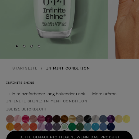
Skip to slide
Skip to slide
Skip to slide
Skip to slide
1
2
3
4
STARTSEITE
IN MINT CONDITION
INFINITE SHINE
- Ein minzefarbener lang haltender Lack - Finish: Crème
INFINITE SHINE: IN MINT CONDITION
Form des Produkts
ISL121 BLICKDICHT
BITTE BENACHRICHTIGEN, WENN DAS PRODUKT