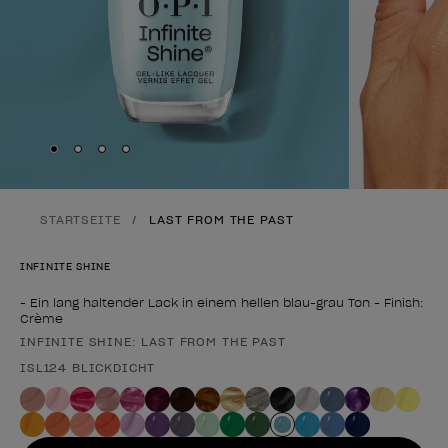
Skip to slide
Skip to slide
Skip to slide
Skip to slide
1
2
3
4
STARTSEITE
LAST FROM THE PAST
INFINITE SHINE
- Ein lang haltender Lack in einem hellen blau-grau Ton - Finish:
Crème
INFINITE SHINE: LAST FROM THE PAST
Form des Produkts
ISL124 BLICKDICHT