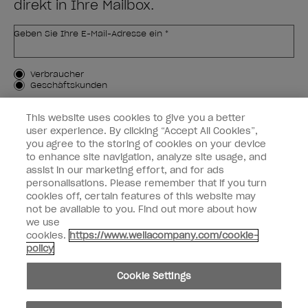
direkt in Ihre Mailbox.
Geben Sie Ihre E-Mail-Adresse ein *
Kundenart
Verbraucher
Geschäftskunden
MICH ANMELDEN
This website uses cookies to give you a better
user experience. By clicking “Accept All Cookies”,
Kundeninformationen
you agree to the storing of cookies on your device
to enhance site navigation, analyze site usage, and
OPI & Sie
assist in our marketing effort, and for ads
personalisations. Please remember that if you turn
cookies off, certain features of this website may
not be available to you. Find out more about how
we use
cookies.
https://www.wellacompany.com/cookie-
instagram
facebook
policy
Cookie-Einstellungen
Cookie Settings
Copyright 2026, Wella Operations US LLC. Alle Rechte vorbehalten.