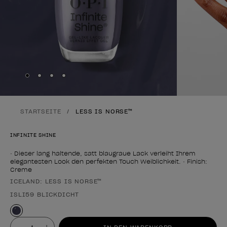
Skip to slide
Skip to slide
Skip to slide
Skip to slide
1
2
3
4
STARTSEITE
LESS IS NORSE™
INFINITE SHINE
• Dieser lang haltende, satt blaugraue Lack verleiht Ihrem
elegantesten Look den perfekten Touch Weiblichkeit. • Finish:
Creme
ICELAND: LESS IS NORSE™
Form des Produkts
ISLI59 BLICKDICHT
Wert