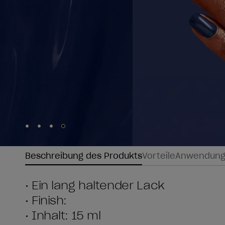
Skip to slide
Skip to slide
Skip to slide
Skip to slide
1
2
3
4
Beschreibung des Produkts
Vorteile
Anwendun
• Ein lang haltender Lack
• Finish:
• Inhalt: 15 ml