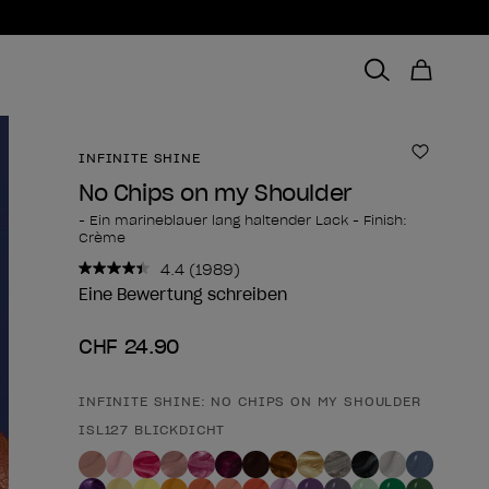
INFINITE SHINE
Zur Wun
No Chips on my Shoulder
- Ein marineblauer lang haltender Lack - Finish:
Crème
4.4
(1989)
1989
Bewertungen
Eine Bewertung schreiben
lesen..
Link
CHF 24.90
zur
gleichen
Seite.
INFINITE SHINE: NO CHIPS ON MY SHOULDER
Form des Produkts
ISL127 BLICKDICHT