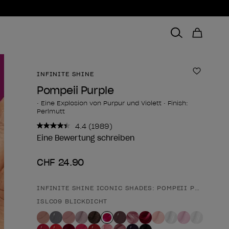
INFINITE SHINE
Zur Wun
Pompeii Purple
• Eine Explosion von Purpur und Violett • Finish:
Perlmutt
4.4
(1989)
1989
Bewertungen
Eine Bewertung schreiben
lesen..
Link
CHF 24.90
zur
gleichen
Seite.
INFINITE SHINE ICONIC SHADES: POMPEII PURPLE
Form des Produkts
ISLC09 BLICKDICHT