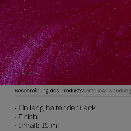
Skip to slide
Skip to slide
Skip to slide
Skip to slide
1
2
3
4
Beschreibung des Produkts
Vorteile
Anwendun
• Ein lang haltender Lack
• Finish:
• Inhalt: 15 ml