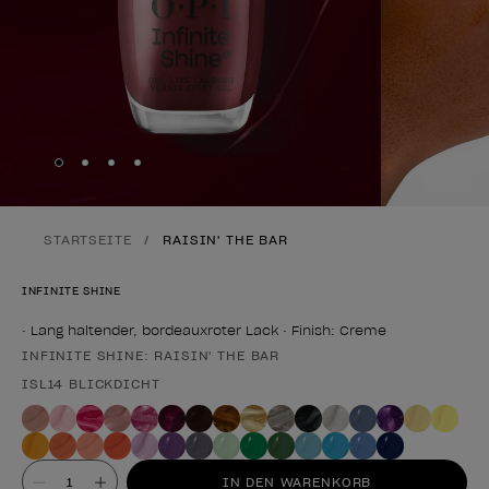
Skip to slide
Skip to slide
Skip to slide
Skip to slide
1
2
3
4
STARTSEITE
RAISIN' THE BAR
INFINITE SHINE
• Lang haltender, bordeauxroter Lack • Finish: Creme
INFINITE SHINE: RAISIN' THE BAR
Form des Produkts
ISL14 BLICKDICHT
Wert
IN DEN WARENKORB