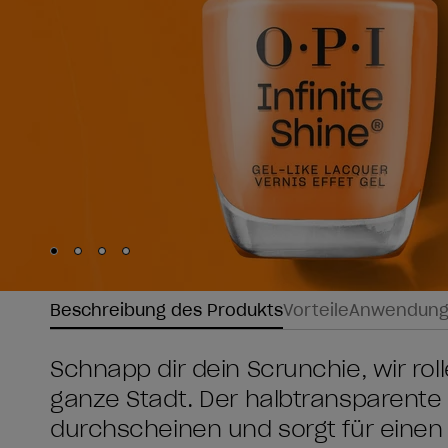
Skip to slide
Skip to slide
Skip to slide
Skip to slide
1
2
3
4
Beschreibung des Produkts
Vorteile
Anwendun
Schnapp dir dein Scrunchie, wir rol
ganze Stadt. Der halbtransparente 
durchscheinen und sorgt für einen F