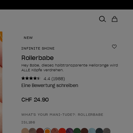
NEW
INFINITE SHINE
Zur Wun
Rollerbabe
Hey Babe, dieses halbtransparente Hellorange wird
ALLE Köpfe verdrehen.
4.4
(1988)
1988
Bewertungen
Eine Bewertung schreiben
lesen..
Link
CHF 24.90
zur
gleichen
Seite.
WHAT'S YOUR MANI-TUDE?: ROLLERBABE
Form des Produkts
ISL186