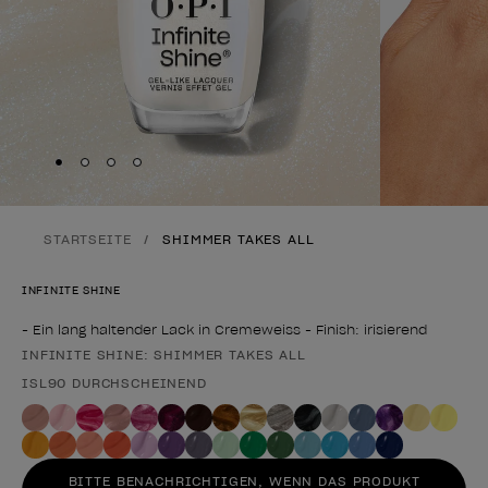
Skip to slide
Skip to slide
Skip to slide
Skip to slide
1
2
3
4
STARTSEITE
SHIMMER TAKES ALL
INFINITE SHINE
- Ein lang haltender Lack in Cremeweiss - Finish: irisierend
INFINITE SHINE: SHIMMER TAKES ALL
Form des Produkts
ISL90 DURCHSCHEINEND
BITTE BENACHRICHTIGEN, WENN DAS PRODUKT