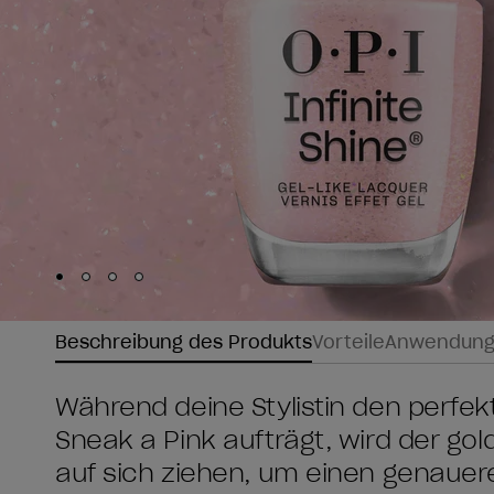
Skip to slide
Skip to slide
Skip to slide
Skip to slide
1
2
3
4
Beschreibung des Produkts
Vorteile
Anwendun
Während deine Stylistin den perfek
Sneak a Pink aufträgt, wird der g
auf sich ziehen, um einen genauere