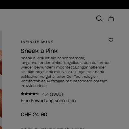
INFINITE SHINE
Zur Wun
Sneak a Pink
Sneak a Pink ist ein schimmernder,
langanhaltender pinker Nagellack, den du immer
wieder bewundern möchtest.Langanhaltender
Gel-like Nagellack mit bis zu 11 Tage Halt dank
exklusiver vorgehärteter Gel-Technologie -
Komfortables Auftragen mit besonders breitem
ProWide Pinsel.
4.4
(1988)
1988
Bewertungen
Eine Bewertung schreiben
lesen..
Link
CHF 24.90
zur
gleichen
Seite.
OPI'M DREAMING: SNEAK A PINK