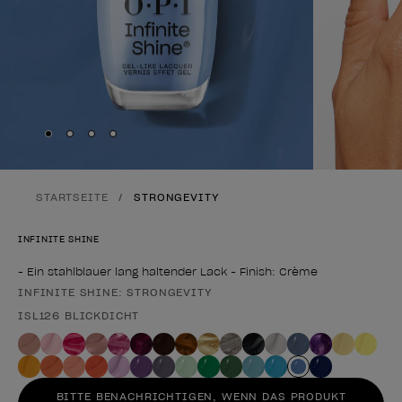
Skip to slide
Skip to slide
Skip to slide
Skip to slide
1
2
3
4
STARTSEITE
STRONGEVITY
INFINITE SHINE
- Ein stahlblauer lang haltender Lack - Finish: Crème
INFINITE SHINE: STRONGEVITY
Form des Produkts
ISL126 BLICKDICHT
BITTE BENACHRICHTIGEN, WENN DAS PRODUKT