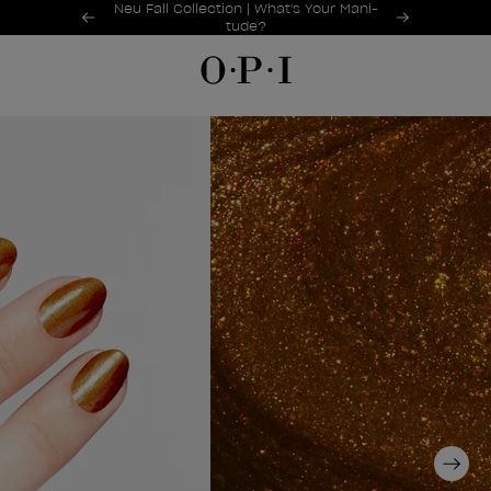
Sonderangebote
Neu Fall Collection | What's Your Mani-
Item 1 of 2
tude?
Next