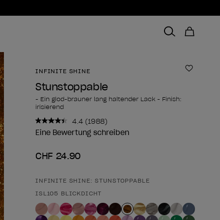
INFINITE SHINE
Zur Wun
Stunstoppable
- Ein glod-brauner lang haltender Lack - Finish:
irisierend
4.4
(1988)
1988
Bewertungen
Eine Bewertung schreiben
lesen..
Link
CHF 24.90
zur
gleichen
Seite.
INFINITE SHINE: STUNSTOPPABLE
Form des Produkts
ISL105 BLICKDICHT