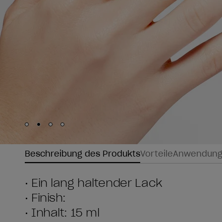
Skip to slide
Skip to slide
Skip to slide
Skip to slide
1
2
3
4
Beschreibung des Produkts
Vorteile
Anwendun
• Ein lang haltender Lack
• Finish:
• Inhalt: 15 ml