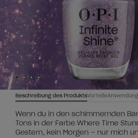
Skip to slide
Skip to slide
Skip to slide
Skip to slide
1
2
3
4
Beschreibung des Produkts
Vorteile
Anwendun
Wenn du in den schimmernden Bann
Tons in der Farbe Where Time Stuns St
Gestern, kein Morgen – nur mich u