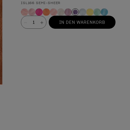
ISL166 SEMI-SHEER
Wert
IN DEN WARENKORB