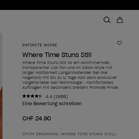
INFINITE SHINE
Zur Wun
Where Time Stuns Still
Where Time Stuns Still ist ein schimmernder,
transparenter Lila-Ton und im Salon-Style mit
langer Haltbarkeit.Langanhaltender Gel-like
Nagellack mit bis zu 11 Tage Halt dank exklusiver
vorgehärteter Gel-Technologie - Komfortables
Auftragen mit besonders breitem ProWide Pinsel.
4.4
(1988)
1988
Bewertungen
Eine Bewertung schreiben
lesen..
Link
CHF 24.90
zur
gleichen
Seite.
OPI'M DREAMING: WHERE TIME STUNS STILL
Form des Produkts