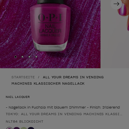
Next
Skip to slide
Skip to slide
Skip to slide
Skip to slide
1
2
3
4
STARTSEITE
ALL YOUR DREAMS IN VENDING
MACHINES KLASSISCHER NAGELLACK
NAIL LACQUER
- Nagellack in Fuchsia mit blauem Shimmer - Finish: Irisierend
TOKYO: ALL YOUR DREAMS IN VENDING MACHINES KLASSISCH
Form des Produkts
NLT84 BLICKDICHT