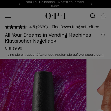
Sonderangebote
Neu Fall Collection | What's Your Mani-
Item 1 of 2
tude?
4.5
(2639)
Eine Bewertung schreiben
2639
Bewertungen
All Your Dreams in Vending Machines
lesen..
Zur
Klassischer Nagellack
Link
zur
CHF 19.90
gleichen
Seite.
Sind Sie ein Geschäftskunde? Kaufen Sie auf Wellastore.com