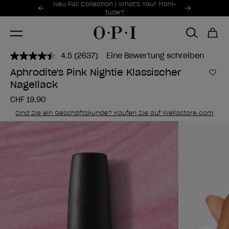
Sonderangebote
Neu Fall Collection | What's Your Mani-
Item 1 of 2
tude?
4.5
(2637)
Eine Bewertung schreiben
2637
Bewertungen
Aphrodite's Pink Nightie Klassischer
lesen..
Zur
Nagellack
Link
zur
CHF 19.90
gleichen
Seite.
Sind Sie ein Geschäftskunde? Kaufen Sie auf Wellastore.com