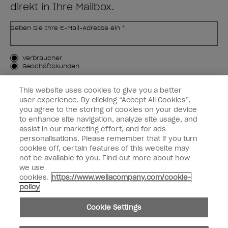
direkt in Ihre Mailbox.
Geben Sie Ihre E-Mail-Adresse ein *
Kundenart
Verbraucher
Geschäftskunden
MICH ANMELDEN
This website uses cookies to give you a better
user experience. By clicking “Accept All Cookies”,
Kundeninformationen
you agree to the storing of cookies on your device
to enhance site navigation, analyze site usage, and
OPI & Sie
assist in our marketing effort, and for ads
personalisations. Please remember that if you turn
cookies off, certain features of this website may
not be available to you. Find out more about how
we use
cookies.
https://www.wellacompany.com/cookie-
instagram
facebook
policy
Cookie-Einstellungen
Cookie Settings
Copyright 2026, Wella Operations US LLC. Alle Rechte vorbehalten.