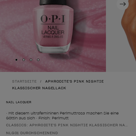
Next
Skip to slide
Skip to slide
Skip to slide
Skip to slide
1
2
3
4
STARTSEITE
APHRODITE'S PINK NIGHTIE
KLASSISCHER NAGELLACK
NAIL LACQUER
• Mit diesem ultrafemininen Perlmuttrosa machen Sie eine
Göttin aus sich • Finish: Perlmutt
CLASSICS: APHRODITE'S PINK NIGHTIE KLASSISCHER NAGELL
Form des Produkts
NLG01 DURCHSCHEINEND