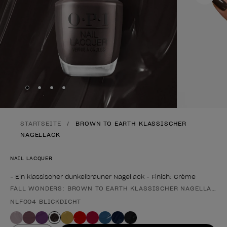
Skip to slide
Skip to slide
Skip to slide
Skip to slide
1
2
3
4
STARTSEITE
BROWN TO EARTH KLASSISCHER
NAGELLACK
NAIL LACQUER
- Ein klassischer dunkelbrauner Nagellack - Finish: Crème
FALL WONDERS: BROWN TO EARTH KLASSISCHER NAGELLACK
Form des Produkts
NLF004 BLICKDICHT