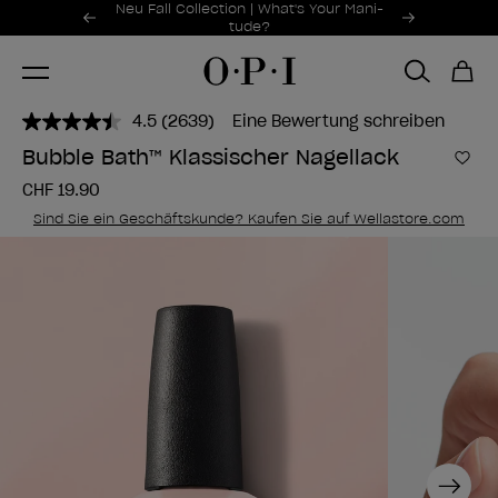
Sonderangebote
Neu Fall Collection | What's Your Mani-
Item 1 of 2
tude?
4.5
(2639)
Eine Bewertung schreiben
2639
Bewertungen
Bubble Bath™ Klassischer Nagellack
lesen..
Zur
Link
CHF 19.90
zur
gleichen
Sind Sie ein Geschäftskunde? Kaufen Sie auf Wellastore.com
Seite.
Next