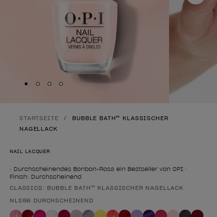
Skip to slide
Skip to slide
Skip to slide
Skip to slide
1
2
3
4
STARTSEITE
BUBBLE BATH™ KLASSISCHER
NAGELLACK
NAIL LACQUER
• Durchscheinendes Bonbon-Rosa ein Bestseller von OPI •
Finish: Durchscheinend
CLASSICS: BUBBLE BATH™ KLASSISCHER NAGELLACK
Form des Produkts
NLS86 DURCHSCHEINEND