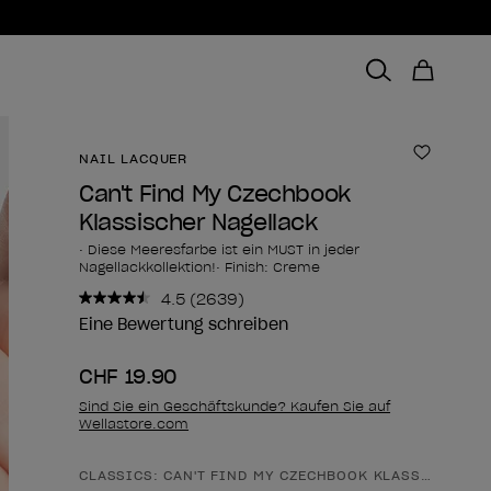
NAIL LACQUER
Zur Wun
Can't Find My Czechbook
Klassischer Nagellack
• Diese Meeresfarbe ist ein MUST in jeder
Nagellackkollektion!• Finish: Creme
4.5
(2639)
2639
Bewertungen
Eine Bewertung schreiben
lesen..
Link
CHF 19.90
zur
gleichen
Sind Sie ein Geschäftskunde? Kaufen Sie auf
Seite.
Wellastore.com
CLASSICS: CAN'T FIND MY CZECHBOOK KLASSISCHER 
Form des Produkts