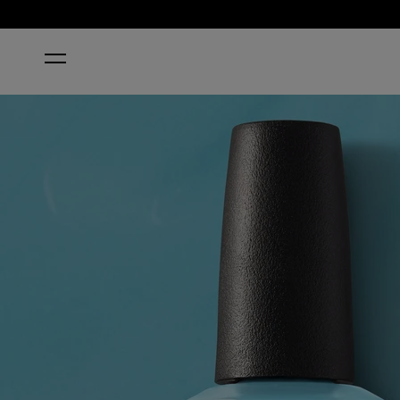
STARTSEITE
CAN'T FIND MY CZECHBOOK KLASSISCHER