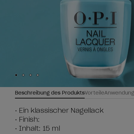
Skip to slide
Skip to slide
Skip to slide
Skip to slide
1
2
3
4
Beschreibung des Produkts
Vorteile
Anwendun
• Ein klassischer Nagellack
• Finish:
• Inhalt: 15 ml