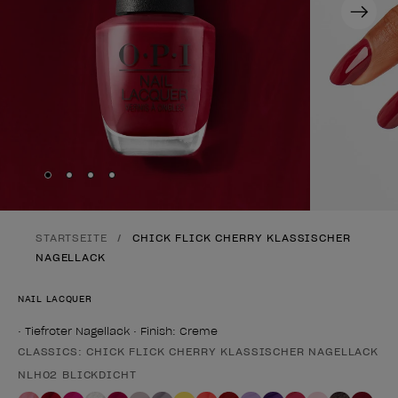
Next
Skip to slide
Skip to slide
Skip to slide
Skip to slide
1
2
3
4
STARTSEITE
CHICK FLICK CHERRY KLASSISCHER
NAGELLACK
NAIL LACQUER
• Tiefroter Nagellack • Finish: Creme
CLASSICS: CHICK FLICK CHERRY KLASSISCHER NAGELLACK
Form des Produkts
NLH02 BLICKDICHT