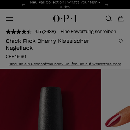
Sonderangebote
Neu Fall Collection | What's Your Mani-
Item 1 of 2
tude?
4.5
(2638)
Eine Bewertung schreiben
2638
Bewertungen
Chick Flick Cherry Klassischer
lesen..
Zur
Nagellack
Link
zur
CHF 19.90
gleichen
Seite.
Sind Sie ein Geschäftskunde? Kaufen Sie auf Wellastore.com