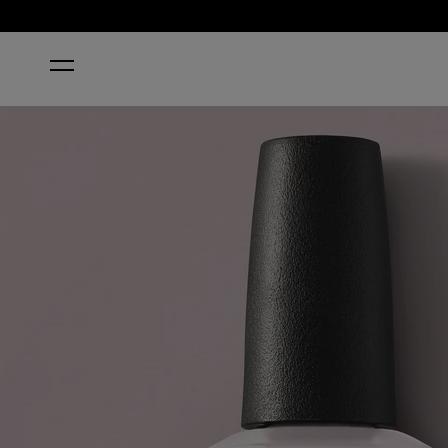
STARTSEITE
DON'T BOSSA NOVA ME AROUND™ KLASSI