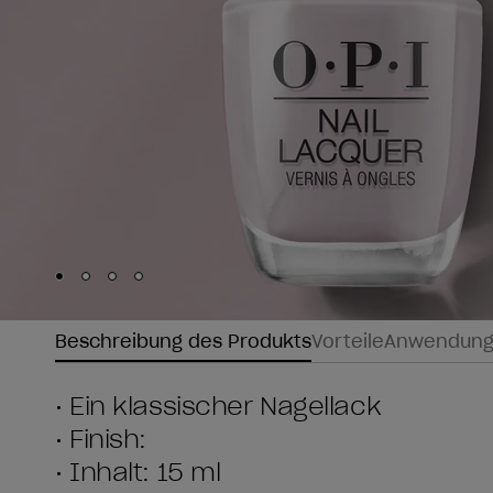
Skip to slide
Skip to slide
Skip to slide
Skip to slide
1
2
3
4
Beschreibung des Produkts
Vorteile
Anwendun
• Ein klassischer Nagellack
• Finish:
• Inhalt: 15 ml