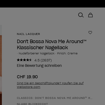
NAIL LACQUER
Zur Wun
Don't Bossa Nova Me Around™
Klassischer Nagellack
• Nudefarbener Nagellack • Finish: Creme
4.5
(2637)
2637
Bewertungen
Eine Bewertung schreiben
lesen..
Link
CHF 19.90
zur
gleichen
Sind Sie ein Geschäftskunde? Kaufen Sie auf
Seite.
Wellastore.com
CLASSICS: DON'T BOSSA NOVA ME AROUND™ KLASSIS
Form des Produkts
NLA60 BLICKDICHT