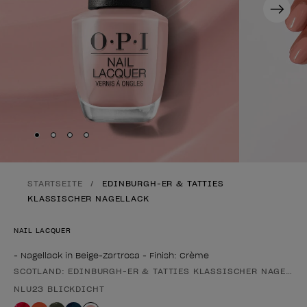
Next
Skip to slide
Skip to slide
Skip to slide
Skip to slide
1
2
3
4
STARTSEITE
EDINBURGH-ER & TATTIES
KLASSISCHER NAGELLACK
NAIL LACQUER
- Nagellack in Beige-Zartrosa - Finish: Crème
SCOTLAND: EDINBURGH-ER & TATTIES KLASSISCHER NAGELLA
Form des Produkts
NLU23 BLICKDICHT