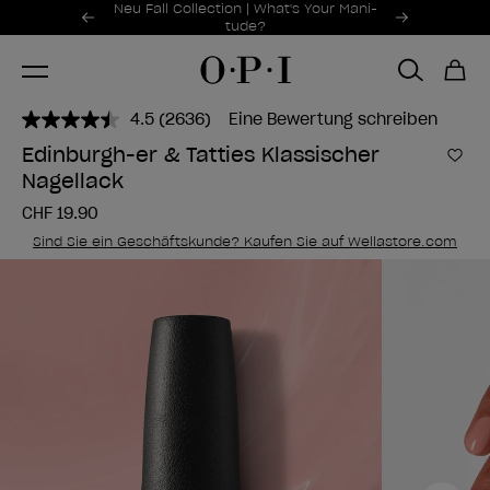
Sonderangebote
Neu Fall Collection | What's Your Mani-
Item 1 of 2
tude?
4.5
(2636)
Eine Bewertung schreiben
2636
Bewertungen
Edinburgh-er & Tatties Klassischer
lesen..
Zur
Nagellack
Link
zur
CHF 19.90
gleichen
Seite.
Sind Sie ein Geschäftskunde? Kaufen Sie auf Wellastore.com