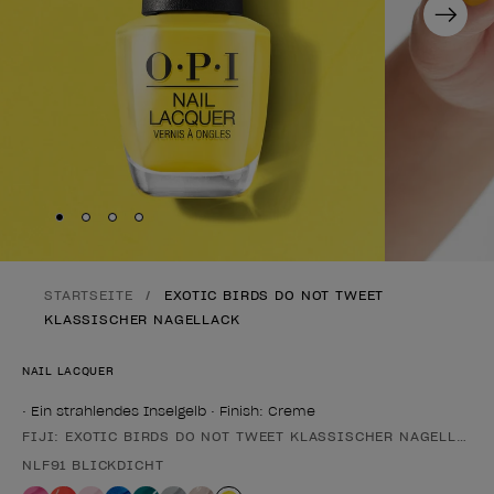
Next
Skip to slide
Skip to slide
Skip to slide
Skip to slide
1
2
3
4
STARTSEITE
EXOTIC BIRDS DO NOT TWEET
KLASSISCHER NAGELLACK
NAIL LACQUER
• Ein strahlendes Inselgelb • Finish: Creme
FIJI: EXOTIC BIRDS DO NOT TWEET KLASSISCHER NAGELLACK
Form des Produkts
NLF91 BLICKDICHT