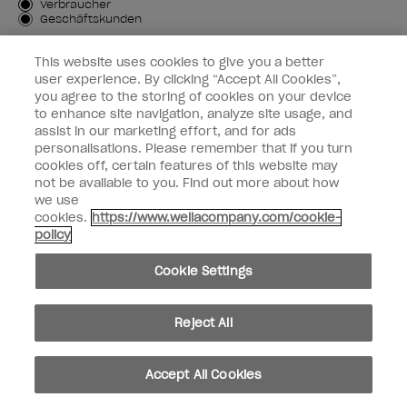
Kundenart
Verbraucher
Geschäftskunden
MICH ANMELDEN
This website uses cookies to give you a better
user experience. By clicking “Accept All Cookies”,
Kundeninformationen
you agree to the storing of cookies on your device
to enhance site navigation, analyze site usage, and
OPI & Sie
assist in our marketing effort, and for ads
personalisations. Please remember that if you turn
cookies off, certain features of this website may
not be available to you. Find out more about how
we use
cookies.
https://www.wellacompany.com/cookie-
instagram
facebook
policy
Cookie-Einstellungen
Cookie Settings
Copyright 2026, Wella Operations US LLC. Alle Rechte vorbehalten.
Reject All
Accept All Cookies