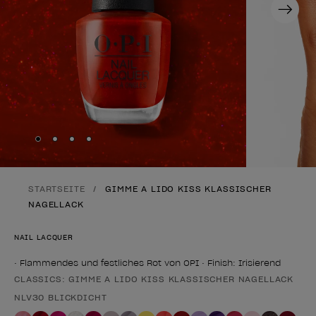
Next
Skip to slide
Skip to slide
Skip to slide
Skip to slide
1
2
3
4
STARTSEITE
GIMME A LIDO KISS KLASSISCHER
NAGELLACK
NAIL LACQUER
• Flammendes und festliches Rot von OPI • Finish: Irisierend
CLASSICS: GIMME A LIDO KISS KLASSISCHER NAGELLACK
Form des Produkts
NLV30 BLICKDICHT