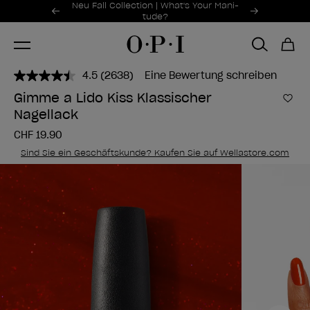
Sonderangebote
Neu Fall Collection | What's Your Mani-
Item 1 of 2
tude?
4.5
(2638)
Eine Bewertung schreiben
2638
Bewertungen
Gimme a Lido Kiss Klassischer
lesen..
Zur
Nagellack
Link
zur
CHF 19.90
gleichen
Seite.
Sind Sie ein Geschäftskunde? Kaufen Sie auf Wellastore.com