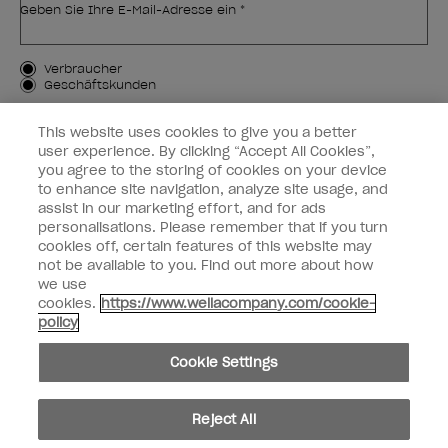
Geben Sie Ihre E-Mail-Adresse ein *
Kundenart
Verbraucher
Geschäftskunden
MICH ANMELDEN
This website uses cookies to give you a better
user experience. By clicking “Accept All Cookies”,
Kundeninformationen
you agree to the storing of cookies on your device
to enhance site navigation, analyze site usage, and
OPI & Sie
assist in our marketing effort, and for ads
personalisations. Please remember that if you turn
cookies off, certain features of this website may
not be available to you. Find out more about how
we use
cookies.
https://www.wellacompany.com/cookie-
instagram
facebook
policy
Cookie-Einstellungen
Cookie Settings
Copyright 2026, Wella Operations US LLC. Alle Rechte vorbehalten.
Reject All