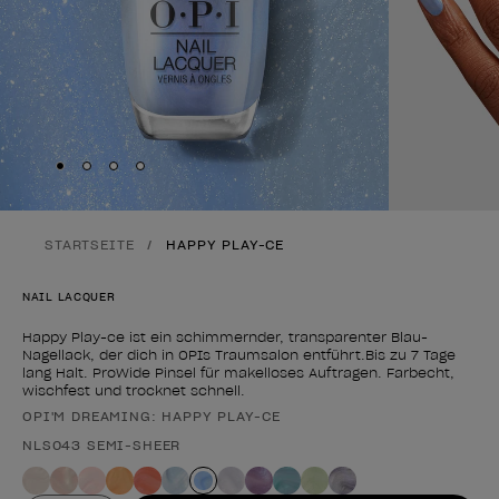
Skip to slide
Skip to slide
Skip to slide
Skip to slide
1
2
3
4
STARTSEITE
HAPPY PLAY-CE
NAIL LACQUER
Happy Play-ce ist ein schimmernder, transparenter Blau-
Nagellack, der dich in OPIs Traumsalon entführt.Bis zu 7 Tage
lang Halt. ProWide Pinsel für makelloses Auftragen. Farbecht,
wischfest und trocknet schnell.
OPI'M DREAMING: HAPPY PLAY-CE
Form des Produkts
NLS043 SEMI-SHEER