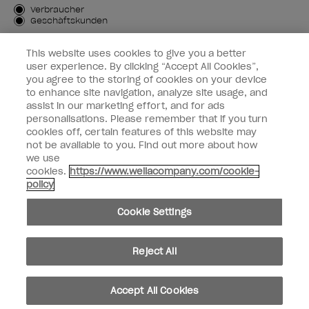
Kundenart
Verbraucher
Geschäftskunden
MICH ANMELDEN
This website uses cookies to give you a better
user experience. By clicking “Accept All Cookies”,
Kundeninformationen
you agree to the storing of cookies on your device
to enhance site navigation, analyze site usage, and
OPI & Sie
assist in our marketing effort, and for ads
personalisations. Please remember that if you turn
cookies off, certain features of this website may
not be available to you. Find out more about how
we use
cookies.
https://www.wellacompany.com/cookie-
instagram
facebook
policy
Cookie-Einstellungen
Cookie Settings
Copyright 2026, Wella Operations US LLC. Alle Rechte vorbehalten.
Reject All
Accept All Cookies