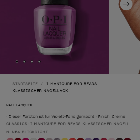
Next
Skip to slide
Skip to slide
Skip to slide
Skip to slide
1
2
3
4
STARTSEITE
I MANICURE FOR BEADS
KLASSISCHER NAGELLACK
NAIL LACQUER
• Dieser Farbton ist für Violett-Fans gemacht • Finish: Creme
CLASSICS: I MANICURE FOR BEADS KLASSISCHER NAGELLACK
Form des Produkts
NLN54 BLICKDICHT