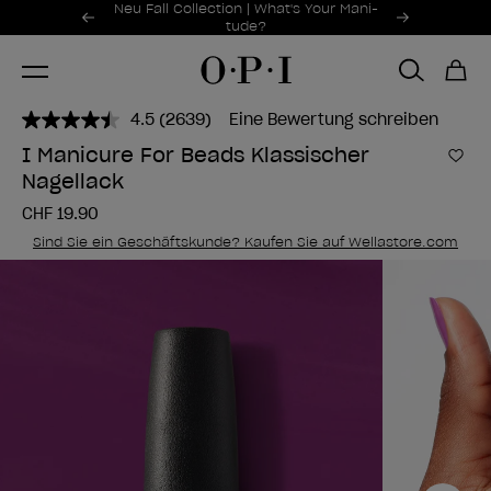
Sonderangebote
Neu Fall Collection | What's Your Mani-
Item 1 of 2
tude?
4.5
(2639)
Eine Bewertung schreiben
2639
Bewertungen
I Manicure For Beads Klassischer
lesen..
Zur
Nagellack
Link
zur
CHF 19.90
gleichen
Seite.
Sind Sie ein Geschäftskunde? Kaufen Sie auf Wellastore.com