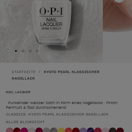
Skip to slide
Skip to slide
Skip to slide
Skip to slide
1
2
3
4
STARTSEITE
KYOTO PEARL KLASSISCHER
NAGELLACK
NAIL LACQUER
• Funkelnder weisser Satin in Form eines Nagellacks • Finish:
Perlmutt & fast durchscheinend
CLASSICS: KYOTO PEARL KLASSISCHER NAGELLACK
Form des Produkts
NLL03 BLICKDICHT