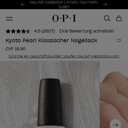
Sonderangebote
Neu Fall Collection | What's Your Mani-
Item 1 of 2
tude?
4.5
(2637)
Eine Bewertung schreiben
2637
Bewertungen
Kyoto Pearl Klassischer Nagellack
lesen..
Zur
Link
CHF 19.90
zur
gleichen
Sind Sie ein Geschäftskunde? Kaufen Sie auf Wellastore.com
Seite.
Next