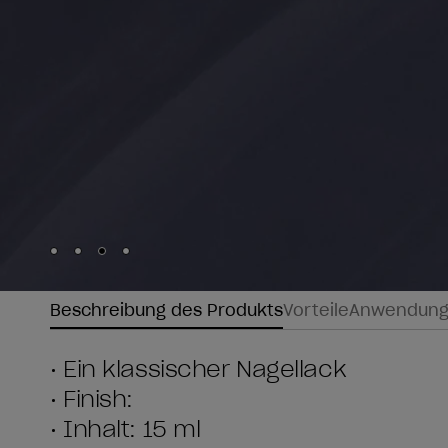
Skip to slide
Skip to slide
Skip to slide
Skip to slide
1
2
3
4
Beschreibung des Produkts
Vorteile
Anwendun
• Ein klassischer Nagellack
• Finish:
• Inhalt: 15 ml