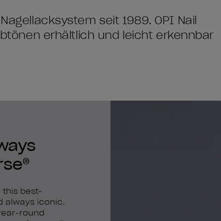
 Nagellacksystem seit 1989. OPI Nail
arbtönen erhältlich und leicht erkennbar
lways
rse®
 this best-
nd always iconic.
 year-round