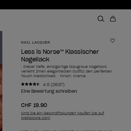
NAIL LACQUER
Zur Wun
Less is Norse™ Klassischer
Nagellack
• Dieser tiefe, einzigartige blaugraue Nagellack
verleiht Ihren elegantesten Outfits den perfekten
Touch Weiblichkeit. • Finish: Creme
4.5
(2637)
2637
Bewertungen
Eine Bewertung schreiben
lesen..
Link
CHF 19.90
zur
gleichen
Sind Sie ein Geschäftskunde? Kaufen Sie auf
Seite.
Wellastore.com