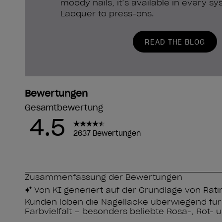
moody nails, it’s available in every 
Lacquer to press-ons.
READ THE BLOG