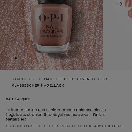
Next
Skip to slide
Skip to slide
Skip to slide
Skip to slide
1
2
3
4
STARTSEITE
MADE IT TO THE SEVENTH HILL!
KLASSISCHER NAGELLACK
NAIL LACQUER
• Mit dem zarten und schimmernden Goldrosa dieses
Nagellacks strahlen Ihre Nägel wie nie zuvor. • Finish:
Metallisiert
LISBON: MADE IT TO THE SEVENTH HILL! KLASSISCHER NAGE
Form des Produkts