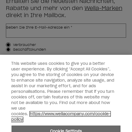
Erhalten Sie die neuesten Nachrichten,
Rabatte und mehr von den
Wella-Marken
direkt in Ihre Mailbox.
Geben Sie Ihre E-Mail-Adresse ein *
Kundenart
Verbraucher
Geschäftskunden
MICH ANMELDEN
This website uses cookies to give you a better
user experience. By clicking “Accept All Cookies”,
Kundeninformationen
you agree to the storing of cookies on your device
to enhance site navigation, analyze site usage, and
OPI & Sie
assist in our marketing effort, and for ads
personalisations. Please remember that if you turn
cookies off, certain features of this website may
not be available to you. Find out more about how
we use
cookies.
https://www.wellacompany.com/cookie-
instagram
facebook
policy
Cookie-Einstellungen
Cookie Settings