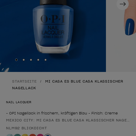
Next
Skip to slide
Skip to slide
Skip to slide
Skip to slide
Skip to slide
1
2
3
4
5
STARTSEITE
MI CASA ES BLUE CASA KLASSISCHER
NAGELLACK
NAIL LACQUER
- OPI Nagellack in frischem, kräftigen Blau - Finish: Creme
MEXICO CITY: MI CASA ES BLUE CASA KLASSISCHER NAGELLA
Form des Produkts
NLM92 BLICKDICHT