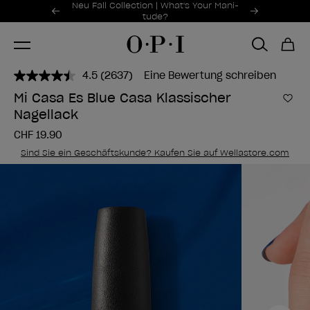
Sonderangebote
Neu Fall Collection | What's Your Mani-
Item 1 of 2
tude?
4.5
(2637)
Eine Bewertung schreiben
2637
Bewertungen
Mi Casa Es Blue Casa Klassischer
lesen..
Zur
Nagellack
Link
zur
CHF 19.90
gleichen
Seite.
Sind Sie ein Geschäftskunde? Kaufen Sie auf Wellastore.com