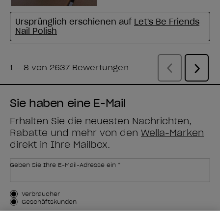
Sie haben eine E-Mail
Erhalten Sie die neuesten Nachrichten,
Rabatte und mehr von den
Wella-Marken
direkt in Ihre Mailbox.
Geben Sie Ihre E-Mail-Adresse ein *
Kundenart
Verbraucher
Geschäftskunden