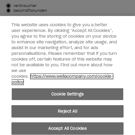
Kundenart
Verbraucher
Geschäftskunden
MICH ANMELDEN
This website uses cookies to give you a better
user experience. By clicking “Accept All Cookies”,
Kundeninformationen
you agree to the storing of cookies on your device
to enhance site navigation, analyze site usage, and
OPI & Sie
assist in our marketing effort, and for ads
personalisations. Please remember that if you turn
cookies off, certain features of this website may
not be available to you. Find out more about how
we use
cookies.
https://www.wellacompany.com/cookie-
instagram
facebook
policy
Cookie-Einstellungen
Cookie Settings
Copyright 2026, Wella Operations US LLC. Alle Rechte vorbehalten.
Reject All
Accept All Cookies