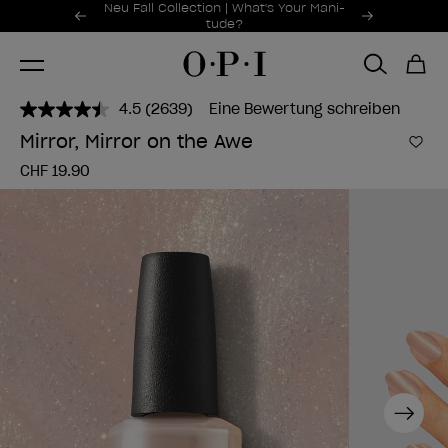
Sonderangebote
Neu Fall Collection | What's Your Mani-
Item 1 of 2
tude?
4.5
(2639)
Eine Bewertung schreiben
2639
Bewertungen
Mirror, Mirror on the Awe
lesen..
Zur
Link
CHF 19.90
zur
gleichen
Seite.
Next