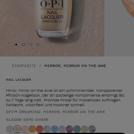
Skip to slide
Skip to slide
Skip to slide
Skip to slide
1
2
3
4
STARTSEITE
MIRROR, MIRROR ON THE AWE
NAIL LACQUER
Mirror, Mirror on the Awe ist ein schimmernder, transparenter
Pfirsich-Nagellack, der dir pastellige Komplimente einbringt.Bis
zu 7 Tage lang Halt. ProWide Pinsel für makelloses Auftragen.
Farbecht, wischfest und trocknet schnell.
OPI'M DREAMING: MIRROR, MIRROR ON THE AWE
Form des Produkts
NLS038 SEMI-SHEER