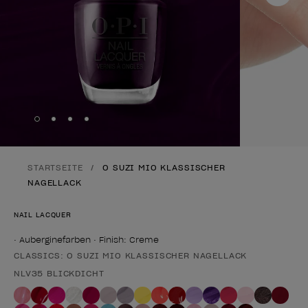
Skip to slide
Skip to slide
Skip to slide
Skip to slide
1
2
3
4
STARTSEITE
O SUZI MIO KLASSISCHER
NAGELLACK
NAIL LACQUER
• Auberginefarben • Finish: Creme
CLASSICS: O SUZI MIO KLASSISCHER NAGELLACK
Form des Produkts
NLV35 BLICKDICHT