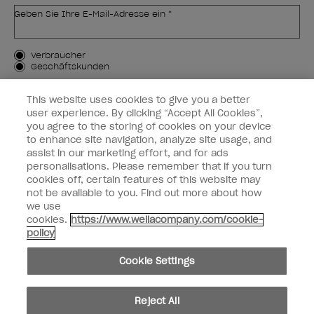
Geben Sie Ihre E-Mail-Adresse ein *
Kundenart
Verbraucher
Geschäftskunden
MICH ANMELDEN
This website uses cookies to give you a better
user experience. By clicking “Accept All Cookies”,
Kundeninformationen
you agree to the storing of cookies on your device
to enhance site navigation, analyze site usage, and
OPI & Sie
assist in our marketing effort, and for ads
personalisations. Please remember that if you turn
cookies off, certain features of this website may
not be available to you. Find out more about how
we use
cookies.
https://www.wellacompany.com/cookie-
instagram
facebook
policy
Cookie-Einstellungen
Cookie Settings
Copyright 2026, Wella Operations US LLC. Alle Rechte vorbehalten.
Reject All