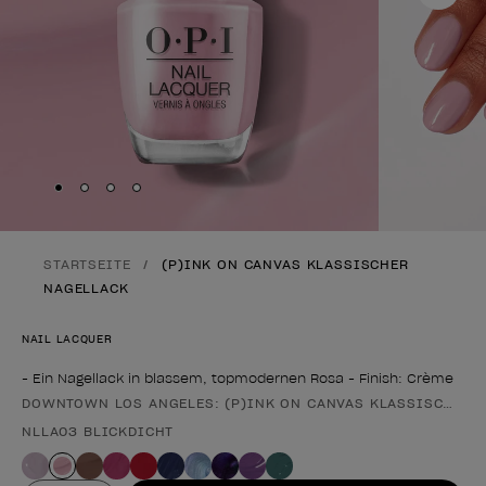
Skip to slide
Skip to slide
Skip to slide
Skip to slide
1
2
3
4
STARTSEITE
(P)INK ON CANVAS KLASSISCHER
NAGELLACK
NAIL LACQUER
- Ein Nagellack in blassem, topmodernen Rosa - Finish: Crème
DOWNTOWN LOS ANGELES: (P)INK ON CANVAS KLASSISCHER 
Form des Produkts
NLLA03 BLICKDICHT