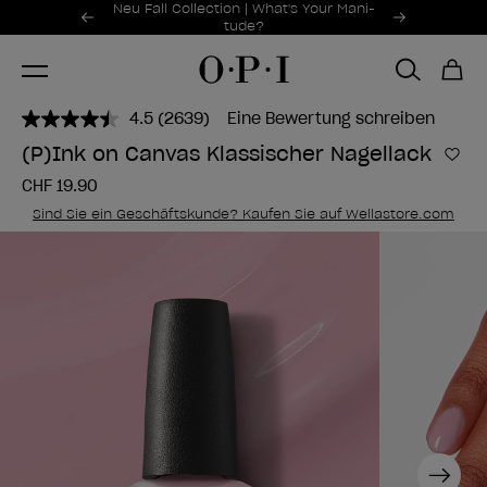
Sonderangebote
Neu Fall Collection | What's Your Mani-
Item 1 of 2
tude?
4.5
(2639)
Eine Bewertung schreiben
2639
Bewertungen
(P)Ink on Canvas Klassischer Nagellack
lesen..
Zur
Link
CHF 19.90
zur
gleichen
Sind Sie ein Geschäftskunde? Kaufen Sie auf Wellastore.com
Seite.
Next