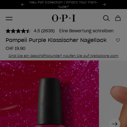
Sonderangebote
Neu Fall Collection | What's Your Mani-
Item 1 of 2
tude?
4.5
(2639)
Eine Bewertung schreiben
2639
Bewertungen
Pompeii Purple Klassischer Nagellack
lesen..
Zur
Link
CHF 19.90
zur
gleichen
Sind Sie ein Geschäftskunde? Kaufen Sie auf Wellastore.com
Seite.
Next