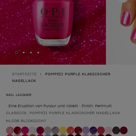
Skip to slide
Skip to slide
Skip to slide
Skip to slide
1
2
3
4
STARTSEITE
POMPEII PURPLE KLASSISCHER
NAGELLACK
NAIL LACQUER
• Eine Eruption von Purpur und Violett • Finish: Perlmutt
CLASSICS: POMPEII PURPLE KLASSISCHER NAGELLACK
Form des Produkts
NLC09 BLICKDICHT