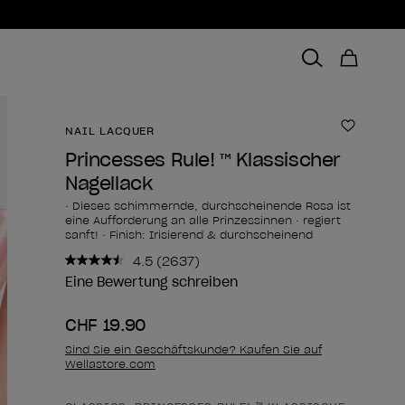
NAIL LACQUER
Zur Wun
Princesses Rule! ™ Klassischer
Nagellack
• Dieses schimmernde, durchscheinende Rosa ist
eine Aufforderung an alle Prinzessinnen • regiert
sanft! • Finish: Irisierend & durchscheinend
4.5
(2637)
2637
Bewertungen
Eine Bewertung schreiben
lesen..
Link
CHF 19.90
zur
gleichen
Sind Sie ein Geschäftskunde? Kaufen Sie auf
Seite.
Wellastore.com