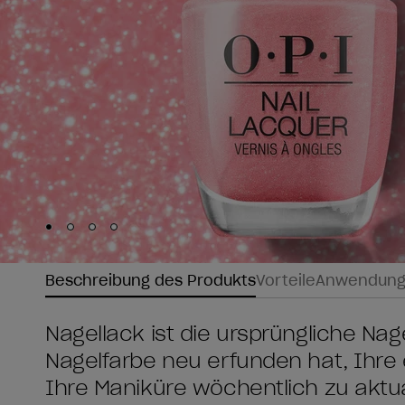
Skip to slide
Skip to slide
Skip to slide
Skip to slide
1
2
3
4
Beschreibung des Produkts
Vorteile
Anwendun
Nagellack ist die ursprüngliche Nage
Nagelfarbe neu erfunden hat, Ihre 
Ihre Maniküre wöchentlich zu aktua