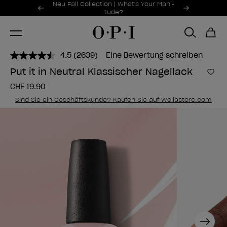
Sonderangebote
Neu Fall Collection | What's Your Mani-
Item 1 of 2
tude?
4.5
(2639)
Eine Bewertung schreiben
2639
Bewertungen
Put it in Neutral Klassischer Nagellack
lesen..
Zur
Link
CHF 19.90
zur
gleichen
Sind Sie ein Geschäftskunde? Kaufen Sie auf Wellastore.com
Seite.
Next