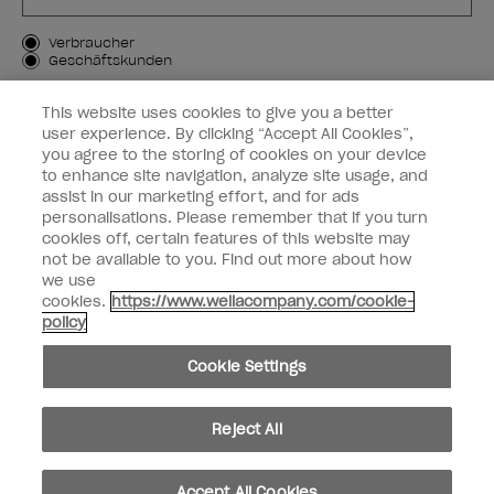
Kundenart
Verbraucher
Geschäftskunden
MICH ANMELDEN
This website uses cookies to give you a better
user experience. By clicking “Accept All Cookies”,
Kundeninformationen
you agree to the storing of cookies on your device
to enhance site navigation, analyze site usage, and
OPI & Sie
assist in our marketing effort, and for ads
personalisations. Please remember that if you turn
cookies off, certain features of this website may
not be available to you. Find out more about how
we use
cookies.
https://www.wellacompany.com/cookie-
instagram
facebook
policy
Cookie-Einstellungen
Cookie Settings
Copyright 2026, Wella Operations US LLC. Alle Rechte vorbehalten.
Reject All
Accept All Cookies