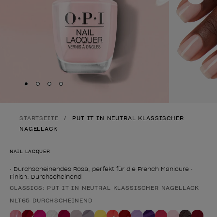
Skip to slide
Skip to slide
Skip to slide
Skip to slide
1
2
3
4
STARTSEITE
PUT IT IN NEUTRAL KLASSISCHER
NAGELLACK
NAIL LACQUER
• Durchscheinendes Rosa, perfekt für die French Manicure •
Finish: Durchscheinend
CLASSICS: PUT IT IN NEUTRAL KLASSISCHER NAGELLACK
Form des Produkts
NLT65 DURCHSCHEINEND