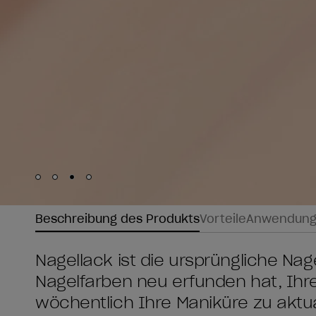
Skip to slide
Skip to slide
Skip to slide
Skip to slide
1
2
3
4
Beschreibung des Produkts
Vorteile
Anwendun
Nagellack ist die ursprüngliche Nage
Nagelfarben neu erfunden hat, Ihre
wöchentlich Ihre Maniküre zu aktua