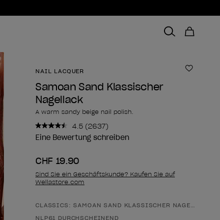
NAIL LACQUER
Zur Wun
Samoan Sand Klassischer
Nagellack
A warm sandy beige nail polish.
4.5
(2637)
2637
Bewertungen
Eine Bewertung schreiben
lesen..
Link
CHF 19.90
zur
gleichen
Sind Sie ein Geschäftskunde? Kaufen Sie auf
Seite.
Wellastore.com
CLASSICS: SAMOAN SAND KLASSISCHER NAGELLACK
Form des Produkts
NLP61 DURCHSCHEINEND