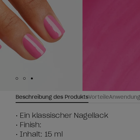
Skip to slide
Skip to slide
Skip to slide
1
2
3
Beschreibung des Produkts
Vorteile
Anwendun
• Ein klassischer Nagellack
• Finish:
• Inhalt: 15 ml