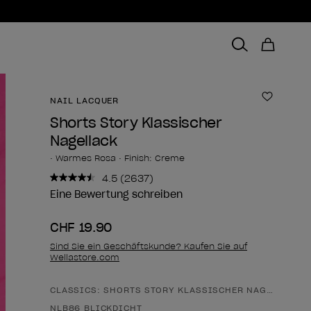
NAIL LACQUER
Zur Wun
Shorts Story Klassischer
Nagellack
• Warmes Rosa • Finish: Creme
4.5
(2637)
2637
Bewertungen
Eine Bewertung schreiben
lesen..
Link
CHF 19.90
zur
gleichen
Sind Sie ein Geschäftskunde? Kaufen Sie auf
Seite.
Wellastore.com
CLASSICS: SHORTS STORY KLASSISCHER NAGELLACK
Form des Produkts
NLB86 BLICKDICHT