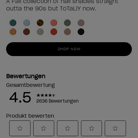
A Fall collection of nail shades straight
outta the 90s but ToTaLlY now.
SHOP NOW