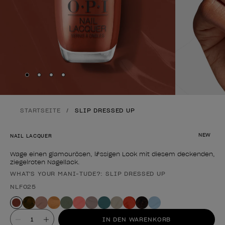
Skip to slide
Skip to slide
Skip to slide
Skip to slide
1
2
3
4
STARTSEITE
SLIP DRESSED UP
NEW
NAIL LACQUER
Wage einen glamourösen, lässigen Look mit diesem deckenden,
ziegelroten Nagellack.
WHAT'S YOUR MANI-TUDE?: SLIP DRESSED UP
Form des Produkts
NLF025
Wert
IN DEN WARENKORB