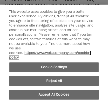
Rabatte und mehr von den
Wella-Marken
direkt in Ihre Mailbox.
This website uses cookies to give you a better
user experience. By clicking “Accept All Cookies”,
you agree to the storing of cookies on your device
Geben Sie Ihre E-Mail-Adresse ein *
to enhance site navigation, analyze site usage, and
assist in our marketing effort, and for ads
personalisations. Please remember that if you turn
Kundenart
Verbraucher
cookies off, certain features of this website may
Geschäftskunden
not be available to you. Find out more about how
we use
MICH ANMELDEN
cookies.
https://www.wellacompany.com/cookie-
policy
Kundeninformationen
Cookie Settings
OPI & Sie
Reject All
Accept All Cookies
instagram
facebook
Cookie-Einstellungen