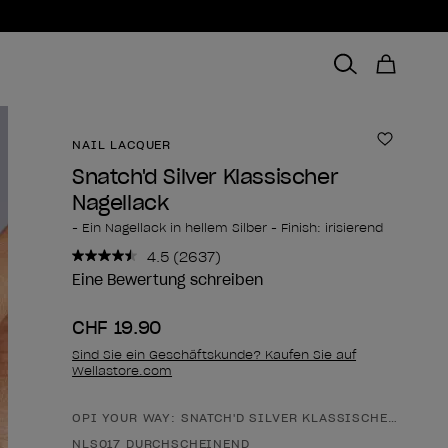
NAIL LACQUER
Zur Wun
Snatch'd Silver Klassischer
Nagellack
- Ein Nagellack in hellem Silber - Finish: irisierend
4.5
(2637)
2637
Bewertungen
Eine Bewertung schreiben
lesen..
Link
CHF 19.90
zur
gleichen
Sind Sie ein Geschäftskunde? Kaufen Sie auf
Seite.
Wellastore.com
OPI YOUR WAY: SNATCH'D SILVER KLASSISCHER NAGEL
Form des Produkts
NLS017 DURCHSCHEINEND