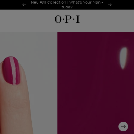
Sonderangebote
Neu Fall Collection | What's Your Mani-
Item 1 of 2
tude?
HER NAGELLACK
Next