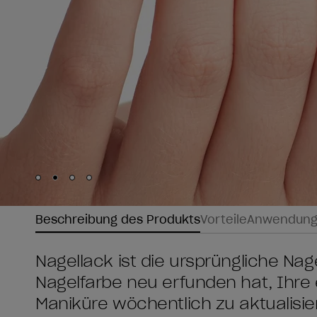
Skip to slide
Skip to slide
Skip to slide
Skip to slide
1
2
3
4
Beschreibung des Produkts
Vorteile
Anwendun
Nagellack ist die ursprüngliche Nage
Nagelfarbe neu erfunden hat, Ihre 
Maniküre wöchentlich zu aktualisie