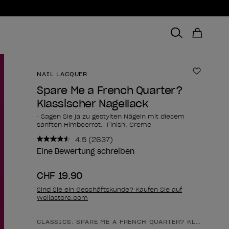
NAIL LACQUER
Zur Wun
Spare Me a French Quarter?
Klassischer Nagellack
• Sagen Sie ja zu gestylten Nägeln mit diesem
sanften Himbeerrot.• Finish: Creme
4.5
(2637)
2637
Bewertungen
Eine Bewertung schreiben
lesen..
Link
CHF 19.90
zur
gleichen
Sind Sie ein Geschäftskunde? Kaufen Sie auf
Seite.
Wellastore.com
CLASSICS: SPARE ME A FRENCH QUARTER? KLASSISCH
Form des Produkts