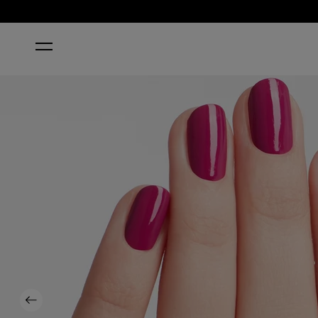
STARTSEITE
SPARE ME A FRENCH QUARTER? KLASSISC
Previous