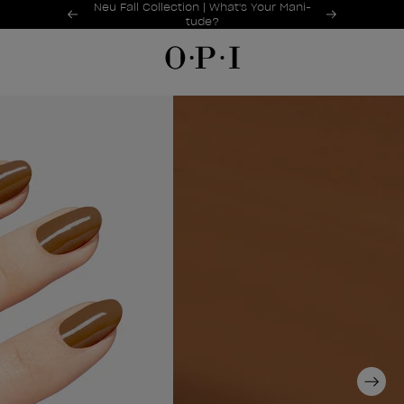
Sonderangebote
Neu Fall Collection | What's Your Mani-
Item 1 of 2
tude?
LLACK
Next