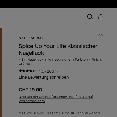
NAIL LACQUER
Zur Wun
Spice Up Your Life Klassischer
Nagellack
- Ein Nagellack in kaffeebraunem Farbton - Finish:
Crème
4.5
(2637)
2637
Bewertungen
Eine Bewertung schreiben
lesen..
Link
CHF 19.90
zur
gleichen
Sind Sie ein Geschäftskunde? Kaufen Sie auf
Seite.
Wellastore.com
OPI YOUR WAY: SPICE UP YOUR LIFE KLASSISCHER NA
Form des Produkts