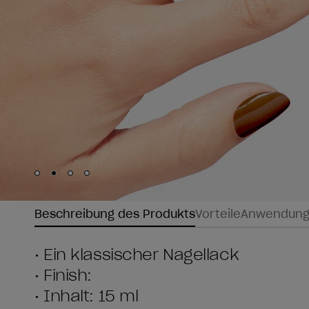
Skip to slide
Skip to slide
Skip to slide
Skip to slide
1
2
3
4
Beschreibung des Produkts
Vorteile
Anwendun
• Ein klassischer Nagellack
• Finish:
• Inhalt: 15 ml