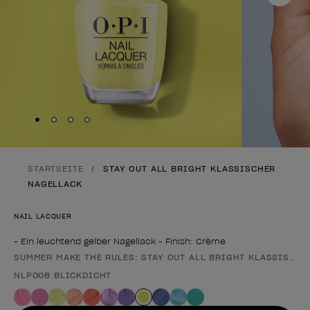
Skip to slide
Skip to slide
Skip to slide
Skip to slide
1
2
3
4
STARTSEITE
STAY OUT ALL BRIGHT KLASSISCHER
NAGELLACK
NAIL LACQUER
- Ein leuchtend gelber Nagellack - Finish: Crème
SUMMER MAKE THE RULES: STAY OUT ALL BRIGHT KLASSISCHE
Form des Produkts
NLP008 BLICKDICHT