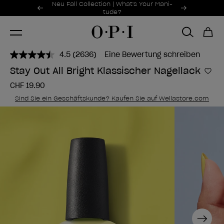
Sonderangebote
Neu Fall Collection | What's Your Mani-
Item 1 of 2
tude?
4.5
(2636)
Eine Bewertung schreiben
2636
Bewertungen
Stay Out All Bright Klassischer Nagellack
lesen..
Zur
Link
CHF 19.90
zur
gleichen
Sind Sie ein Geschäftskunde? Kaufen Sie auf Wellastore.com
Seite.
Next