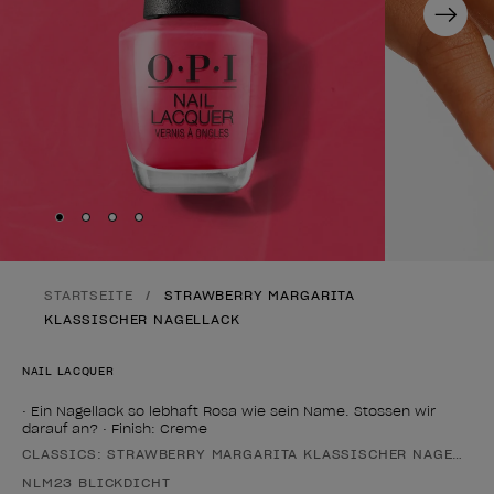
Next
Skip to slide
Skip to slide
Skip to slide
Skip to slide
1
2
3
4
STARTSEITE
STRAWBERRY MARGARITA
KLASSISCHER NAGELLACK
NAIL LACQUER
• Ein Nagellack so lebhaft Rosa wie sein Name. Stossen wir
darauf an? • Finish: Creme
CLASSICS: STRAWBERRY MARGARITA KLASSISCHER NAGELLAC
Form des Produkts
NLM23 BLICKDICHT