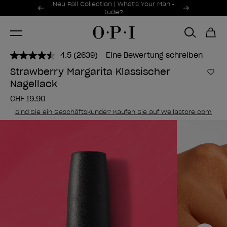
Sonderangebote
Neu Fall Collection | What's Your Mani-
Item 1 of 2
tude?
4.5
(2639)
Eine Bewertung schreiben
2639
Bewertungen
Strawberry Margarita Klassischer
lesen..
Zur
Nagellack
Link
zur
CHF 19.90
gleichen
Seite.
Sind Sie ein Geschäftskunde? Kaufen Sie auf Wellastore.com