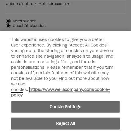
Geben Sie Ihre E-Mail-Adresse ein *
Kundenart
Verbraucher
Geschäftskunden
MICH ANMELDEN
This website uses cookies to give you a better
user experience. By clicking “Accept All Cookies”,
Kundeninformationen
you agree to the storing of cookies on your device
to enhance site navigation, analyze site usage, and
OPI & Sie
assist in our marketing effort, and for ads
personalisations. Please remember that if you turn
cookies off, certain features of this website may
not be available to you. Find out more about how
we use
cookies.
https://www.wellacompany.com/cookie-
instagram
facebook
policy
Cookie-Einstellungen
Cookie Settings
Copyright 2026, Wella Operations US LLC. Alle Rechte vorbehalten.
Reject All